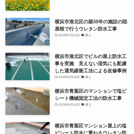
横浜市港北区の築30年の施設の陸
屋根で行うウレタン防水工事
2026年7月13日
屋上
横浜市港北区でビルの屋上防水工
事を実施 見えない湿気にも配慮
した通気緩衝工法による改修事例
2026年6月26日
屋上
横浜市青葉区のマンションで塩ビ
シート機械固定工法の防水工事
2026年6月16日
屋上
横浜市青葉区マンション屋上の塩
ビシート防水に重ねるウレタン防